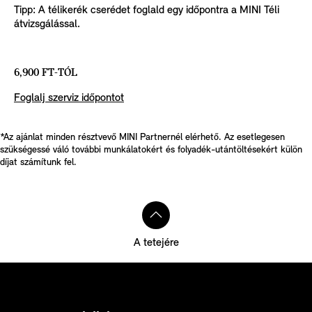
Tipp: A télikerék cserédet foglald egy időpontra a MINI Téli
átvizsgálással.
6,900 FT-TÓL
Foglalj szerviz időpontot
*Az ajánlat minden résztvevő MINI Partnernél elérhető. Az esetlegesen
szükségessé váló további munkálatokért és folyadék-utántöltésekért külön
díjat számítunk fel.
A tetejére