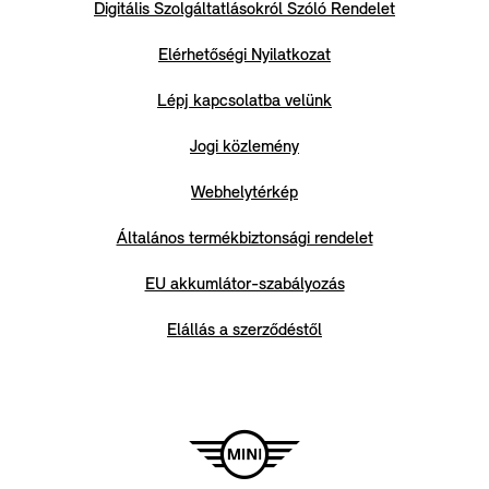
Digitális Szolgáltatlásokról Szóló Rendelet
Elérhetőségi Nyilatkozat
Lépj kapcsolatba velünk
Jogi közlemény
Webhelytérkép
Általános termékbiztonsági rendelet
EU akkumlátor-szabályozás
Elállás a szerződéstől