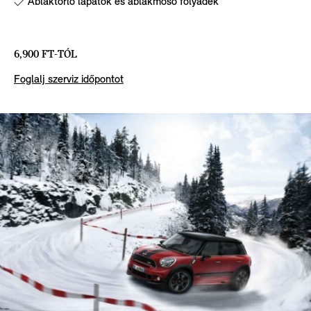
Ablaktörlő lapátok és ablakmosó folyadék
6,900 FT-TÓL
Foglalj szerviz időpontot