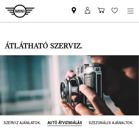
MINI-
MyMINI
Bevásárlóko
Wishlis
partner
belépés
keresése
ÁTLÁTHATÓ SZERVIZ.
SZERVIZ AJÁNLATOK.
AUTÓ ÁTVIZSGÁLÁS
SZEZONÁLIS AJÁNALTOK.