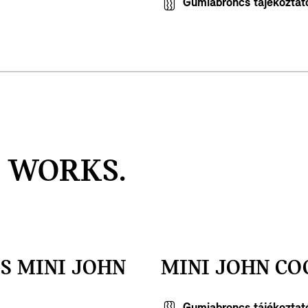
Gumiabroncs tájékoztat
 WORKS.
S MINI JOHN
MINI JOHN CO