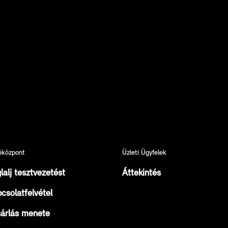
óközpont
Üzleti Ügyfelek
lalj tesztvezetést
Áttekintés
csolatfelvétel
árlás menete