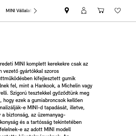
MINI Vállalati értékesítés
MINI-
MyMINI
Bevásárlóko
Wishli
partner
belépés
keresése
redeti MINI komplett kerekekre csak az
n vezető gyártókkal szoros
ttműködésben kifejlesztett gumik
lnek fel, mint a Hankook, a Michelin vagy
relli. Szigorú tesztekkel győződtünk meg
l, hogy ezek a gumiabroncsok kellően
malizálják-e MINI-d tapadását, illetve,
 a biztonság, az üzemanyag-
konyság és a tartósság tekintetében
elelnek-e az adott MINI modell