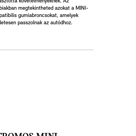
sztotta követelményeknek. Az
biakban megtekintheted azokat a MINI-
atibilis gumiabroncsokat, amelyek
letesen passzolnak az autódhoz.