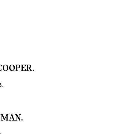
COOPER.
ó.
YMAN.