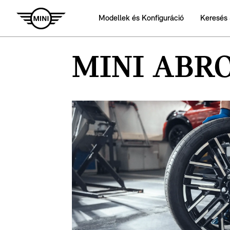
Modellek és Konfiguráció
Keresés 
MINI ABR