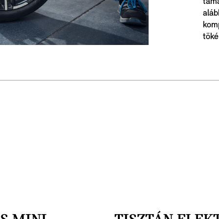
táma
aláb
komp
töké