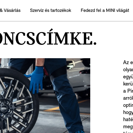
& Vásárlás
Szerviz és tartozékok
Fedezd fel a MINI világát
ONCSCÍMKE.
Az e
olya
együ
kerü
a Pi
arró
opti
hogy
haté
megf