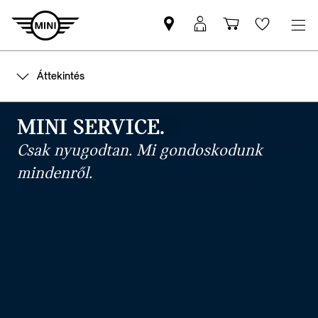
MINI-
MyMINI
Bevásárlóko
Wishlis
partner
belépés
keresése
Áttekintés
MINI SERVICE.
Csak nyugodtan. Mi gondoskodunk
mindenről.