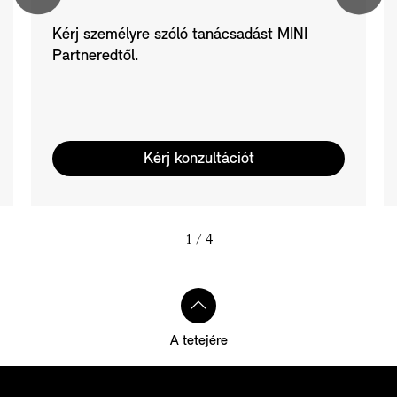
Kérj személyre szóló tanácsadást MINI
Partneredtől.
Kérj konzultációt
1
/ 4
A tetejére