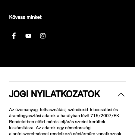
Kövess minket
JOGI NYILATKOZATOK
Az üzemanyag-felhasználási, széndioxid-kibocsátási és
áramfogyasztási adatok a hatályban lévő 715/2007/EK
Rendeletben előírt mérési eljárás szerint kerültek
kiszámításra. Az adatok egy németországi
alapfelszereltséggel rendelkező gépjárműre vonatkoznak