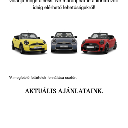
volánja mögé ülhess. Ne maradj hát le a korlátozott
ideig elérhető lehetőségekről!
*A megfelelő feltételek fennállása esetén.
AKTUÁLIS AJÁNLATAINK.