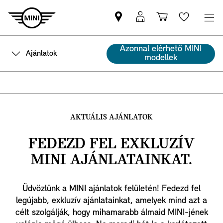
MINI-
MyMINI
Bevásárlóko
Wishlis
partner
belépés
keresése
Azonnal elérhető MINI
Ajánlatok
modellek
AKTUÁLIS AJÁNLATOK
FEDEZD FEL EXKLUZÍV
MINI AJÁNLATAINKAT.
Üdvözlünk a MINI ajánlatok felületén! Fedezd fel
legújabb, exkluzív ajánlatainkat, amelyek mind azt a
célt szolgálják, hogy mihamarabb álmaid MINI-jének