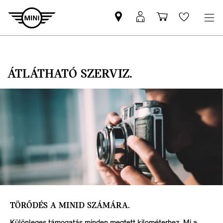
MINI-
MyMINI
Bevásárlóko
Wishlis
partner
belépés
keresése
ÁTLÁTHATÓ SZERVIZ.
TÖRŐDÉS A MINID SZÁMÁRA.
Különleges támogatás minden megtett kilométerhez. Mi a