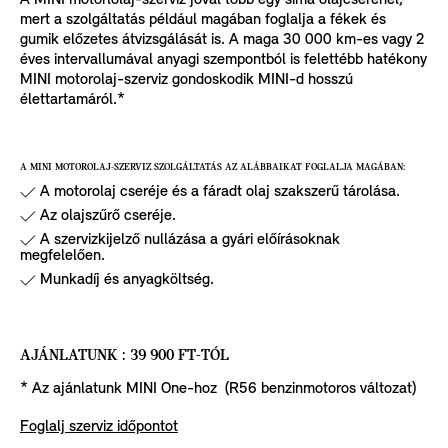
A MINI motorlolaj-szerviz jóval több egy sima olajcserénél,
mert a szolgáltatás például magában foglalja a fékek és
gumik előzetes átvizsgálását is. A maga 30 000 km-es vagy 2
éves intervallumával anyagi szempontból is felettébb hatékony
MINI motorolaj-szerviz gondoskodik MINI-d hosszú
élettartamáról.*
A MINI MOTOROLAJ-SZERVIZ SZOLGÁLTATÁS AZ ALÁBBAIKAT FOGLALJA MAGÁBAN:
A motorolaj cseréje és a fáradt olaj szakszerű tárolása.
Az olajszűrő cseréje.
A szervizkijelző nullázása a gyári előírásoknak
megfelelően.
Munkadíj és anyagköltség.
AJÁNLATUNK : 39 900 FT-TÓL
* Az ajánlatunk MINI One-hoz (R56 benzinmotoros változat)
Foglalj szerviz időpontot