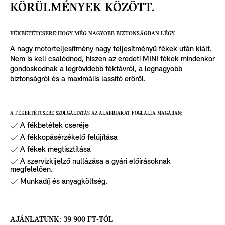
KÖRÜLMÉNYEK KÖZÖTT.
FÉKBETÉTCSERE:HOGY MÉG NAGYOBB BIZTONSÁGBAN LÉGY.
A nagy motorteljesítmény nagy teljesítményű fékek után kiált.
Nem is kell csalódnod, hiszen az eredeti MINI fékek mindenkor
gondoskodnak a legrövidebb féktávról, a legnagyobb
biztonságról és a maximális lassító erőről.
A FÉKBETÉTCSERE SZOLGÁLTATÁS AZ ALÁBBIAKAT FOGLALJA MAGÁBAN:
A fékbetétek cseréje
A fékkopásérzékelő felújítása
A fékek megtisztítása
A szervizkijelző nullázása a gyári előírásoknak
megfelelően.
Munkadíj és anyagköltség.
AJÁNLATUNK: 39 900 FT-TÓL