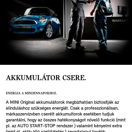
AKKUMULÁTOR CSERE.
ENERGIA A MINDENNAPOKHOZ.
A MINI Original akkumulátorok megbízhatóan biztosítják az
elinduláshoz szükséges energiát. Csak a professzionálisan,
márkaszervizvben cserélt akkumultorok esetében tudjuk
garantálni, hogy az összes hatékonyságot növelő funkció (mint
pl. az AUTO START-STOP rendszer ) valamint kényelmi extra
(mint pl, aktív álló szellőztetés ) zavartalanul tovább