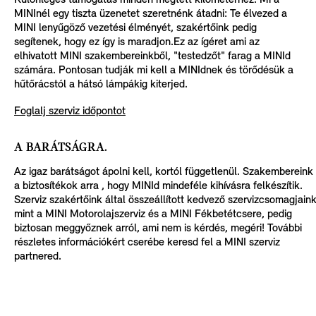
MINInél egy tiszta üzenetet szeretnénk átadni: Te élvezed a
MINI lenyűgöző vezetési élményét, szakértőink pedig
segítenek, hogy ez így is maradjon.Ez az ígéret ami az
elhivatott MINI szakembereinkből, "testedzőt" farag a MINId
számára. Pontosan tudják mi kell a MINIdnek és törődésük a
hűtőrácstól a hátsó lámpákig kiterjed.
Foglalj szerviz időpontot
A BARÁTSÁGRA.
Az igaz barátságot ápolni kell, kortól függetlenül. Szakembereink
a biztosítékok arra , hogy MINId mindeféle kihívásra felkészítik.
Szerviz szakértőink által összeállított kedvező szervizcsomagjain
mint a MINI Motorolajszerviz és a MINI Fékbetétcsere, pedig
biztosan meggyőznek arról, ami nem is kérdés, megéri! További
részletes információkért cserébe keresd fel a MINI szerviz
partnered.