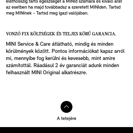
élethosszig tartó egészséget a MINId számára és kiváló árat
az esetben ha majd továbbadsz a szeretett MINIden. Tartsd
meg MINInek - Tartsd meg igazi valójában.
VONZÓ FIX KÖLTSÉGEK ÉS TELJES KÖRŰ GARANCIA.
MINI Service & Care átlátható, mindig és minden
körülmények között. Pontos információkat kapsz arról
mi, mennyibe fog kerülni és kevesebb, mint amire
számítottál. Ráadásul 2 év garanciát adunk minden
felhasznált MINI Original alkatrészre.
A tetejére