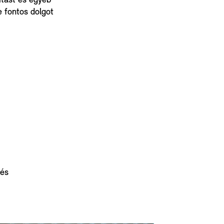
sítást és egyéb
e fontos dolgot
 és