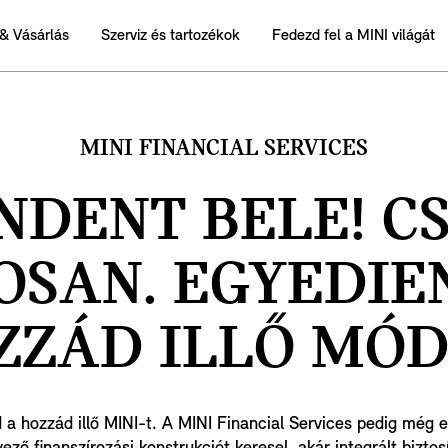
& Vásárlás
Szerviz és tartozékok
Fedezd fel a MINI világát
MINI FINANCIAL SERVICES
NDENT BELE! C
OSAN. EGYEDIEN
ZZÁD ILLŐ MÓD
 a hozzád illő MINI-t. A MINI Financial Services pedig még e