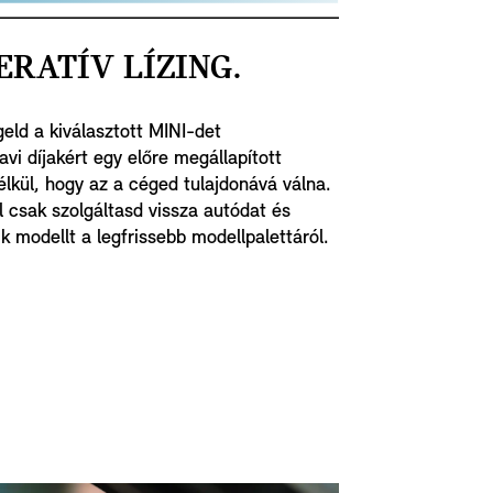
ERATÍV LÍZING.
geld a kiválasztott MINI-det
vi díjakért egy előre megállapított
élkül, hogy az a céged tulajdonává válna.
al csak szolgáltasd vissza autódat és
k modellt a legfrissebb modellpalettáról.