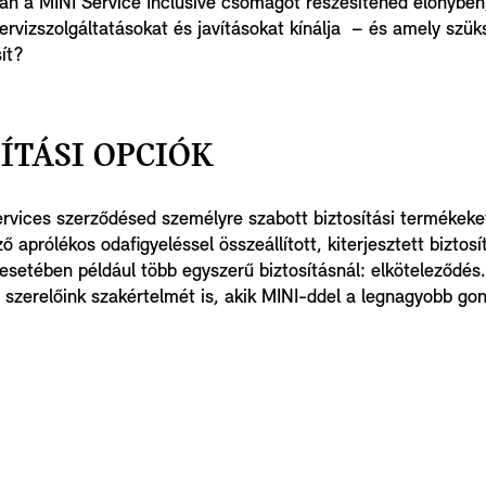
án a MINI Service Inclusive csomagot részesítenéd előnyben
rvizszolgáltatásokat és javításokat kínálja – és amely szük
ít?
SÍTÁSI OPCIÓK
ervices szerződésed személyre szabott biztosítási termékeket
ő aprólékos odafigyeléssel összeállított, kiterjesztett biztos
esetében például több egyszerű biztosításnál: elköteleződés.
 szerelőink szakértelmét is, akik MINI-ddel a legnagyobb go