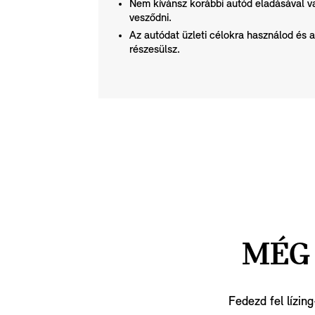
Nem kívánsz korábbi autód eladásával v
vesződni.
Az autódat üzleti célokra használod é
részesülsz.
MÉG 
Fedezd fel lízin