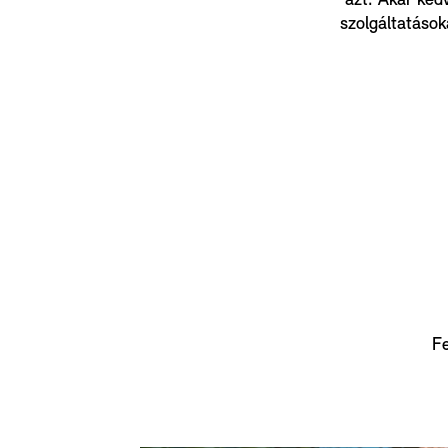
azt. Akár kedv
szolgáltatások
Fe