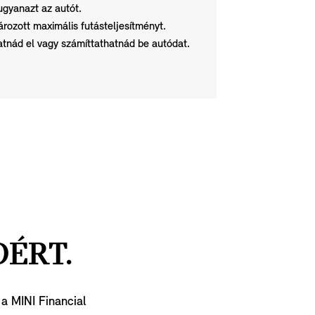
ugyanazt az autót.
ozott maximális futásteljesítményt.
tnád el vagy számíttathatnád be autódat.
DÉRT.
 a MINI Financial