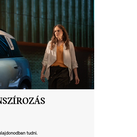
NSZÍROZÁS
ulajdonodban tudni.