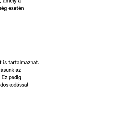
, amely a
ség esetén
 is tartalmazhat.
ításunk az
 Ez pedig
ndoskodással