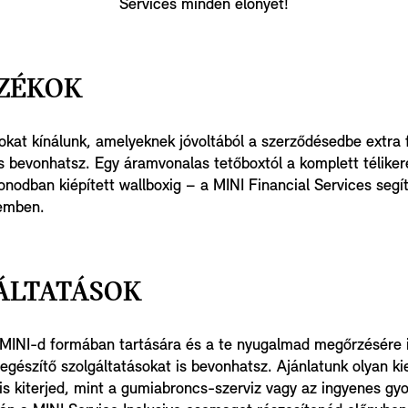
Services minden előnyét!
ZÉKOK
kat kínálunk, amelyeknek jóvoltából a szerződésedbe extra 
is bevonhatsz. Egy áramvonalas tetőboxtól a komplett téliker
onodban kiépített wallboxig – a MINI Financial Services segít 
lemben.
ÁLTATÁSOK
INI-d formában tartására és a te nyugalmad megőrzésére is
egészítő szolgáltatásokat is bevonhatsz. Ajánlatunk olyan ki
is kiterjed, mint a gumiabroncs-szerviz vagy az ingyenes gyo