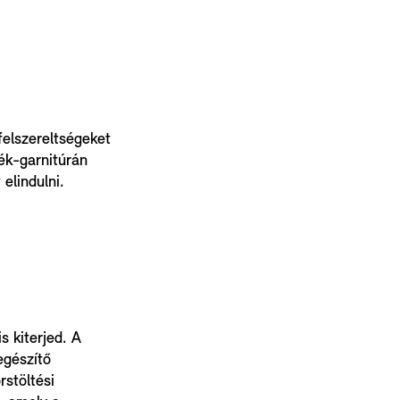
felszereltségeket
ék-garnitúrán
elindulni.
 kiterjed. A
egészítő
rstöltési