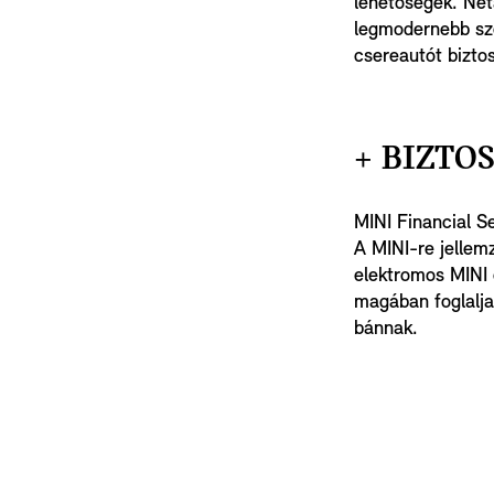
lehetőségek. Net
legmodernebb sze
csereautót biztos
+ BIZTO
MINI Financial S
A MINI-re jellemz
elektromos MINI 
magában foglalja
bánnak.