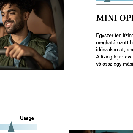
MINI OP
Egyszerűen lízin
meghatározott ha
időszakon át, an
A lízing lejártáv
válassz egy mási