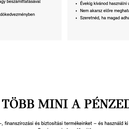
agy beszámíttatásával
Évekig kívánod használni 
Nem akarsz előre meghatár
s adókedvezményben
Szeretnéd, ha magad adha
TÖBB MINI A PÉNZE
g-, finanszírozási és biztosítási termékeinket – és használd ki