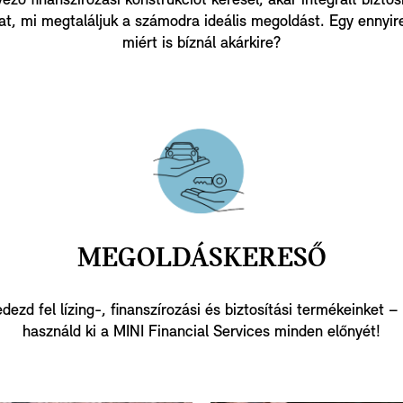
ező finanszírozási konstrukciót keresel, akár integrált bizto
at, mi megtaláljuk a számodra ideális megoldást. Egy ennyir
miért is bíznál akárkire?
MEGOLDÁSKERESŐ
dezd fel lízing-, finanszírozási és biztosítási termékeinket –
használd ki a MINI Financial Services minden előnyét!