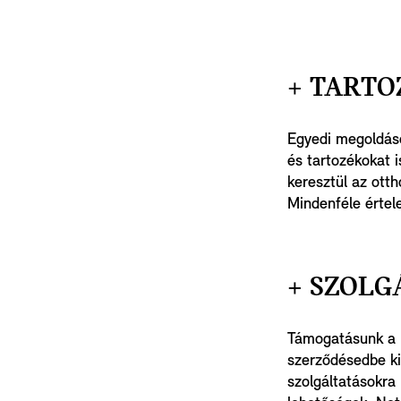
+ TARTO
Egyedi megoldáso
és tartozékokat 
keresztül az otth
Mindenféle érte
+ SZOLG
Támogatásunk a M
szerződésedbe ki
szolgáltatásokra 