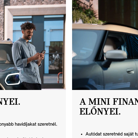
NYEI.
A MINI FINA
ELŐNYEI.
nyabb havidíjakat szeretnél.
Autódat szeretnéd saját t