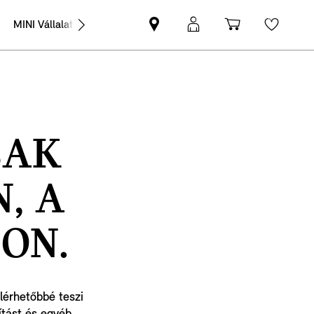
MINI Vállalati értékesítés
MINI-
MyMINI
Bevásárlóko
Wishli
partner
belépés
keresése
SAK
, A
ON.
lérhetőbbé teszi