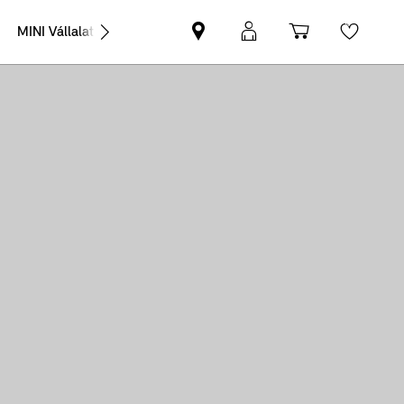
MINI Vállalati értékesítés
MINI-
MyMINI
Bevásárlóko
Wishli
partner
belépés
keresése