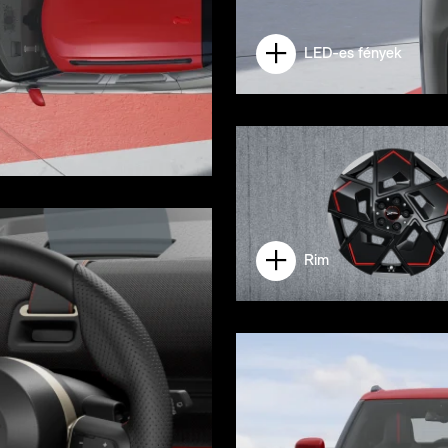
LED-es fények
Rim