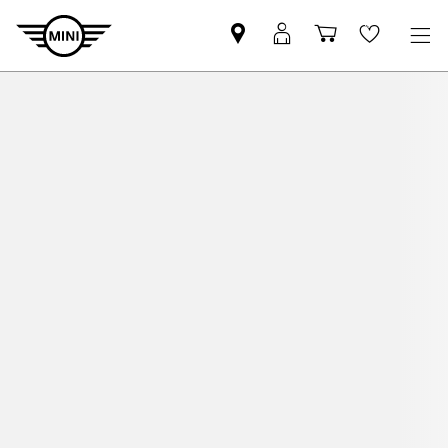
MINI-
MyMINI
Bevásárlóko
Wishlis
partner
belépés
keresése