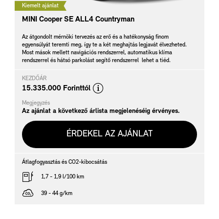
Kiemelt ajánlat
MINI Cooper SE ALL4 Countryman
Az átgondolt mérnöki tervezés az erő és a hatékonyság finom
egyensúlyát teremti meg, így te a két meghajtás legjavát élvezheted.
Most mások mellett navigációs rendszerrel, automatikus klíma
rendszerrel és hátsó parkolást segítő rendszerrel lehet a tiéd.
KEZDŐÁR
d
15.335.000 Forinttól
i
Megjegyzés
s
Az ajánlat a következő árlista megjelenéséig érvényes.
c
l
ÉRDEKEL AZ AJÁNLAT
a
i
Átlagfogyasztás és CO2-kibocsátás
m
1,7 - 1,9 l/100 km
e
r
39 - 44 g/km