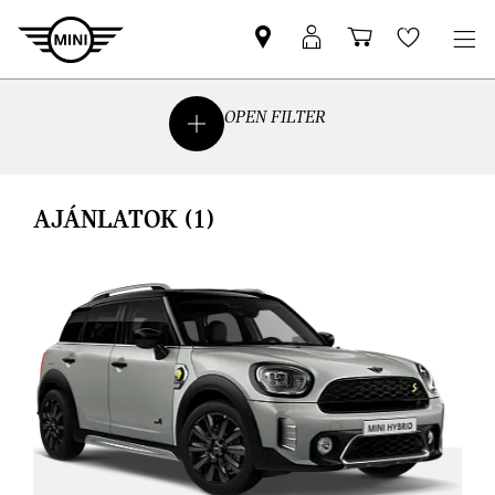
MINI-
MyMINI
Bevásárlóko
Wishlis
partner
belépés
keresése
OPEN FILTER
AJÁNLATOK
(1)