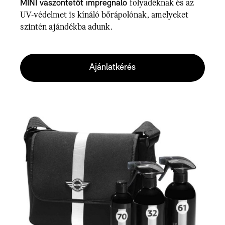
MINI vászontetőt impregnáló
folyadéknak és az
UV-védelmet is kínáló bőrápolónak, amelyeket
szintén ajándékba adunk.
Ajánlatkérés