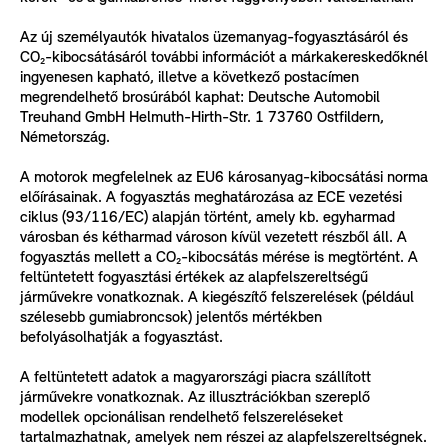
Az új személyautók hivatalos üzemanyag-fogyasztásáról és
CO₂-kibocsátásáról további információt a márkakereskedőknél
ingyenesen kapható, illetve a következő postacímen
megrendelhető brosúrából kaphat: Deutsche Automobil
Treuhand GmbH Helmuth-Hirth-Str. 1 73760 Ostfildern,
Németország.
A motorok megfelelnek az EU6 károsanyag-kibocsátási norma
előírásainak. A fogyasztás meghatározása az ECE vezetési
ciklus (93/116/EC) alapján történt, amely kb. egyharmad
városban és kétharmad városon kívül vezetett részből áll. A
fogyasztás mellett a CO₂-kibocsátás mérése is megtörtént. A
feltüntetett fogyasztási értékek az alapfelszereltségű
járművekre vonatkoznak. A kiegészítő felszerelések (például
szélesebb gumiabroncsok) jelentős mértékben
befolyásolhatják a fogyasztást.
A feltüntetett adatok a magyarországi piacra szállított
járművekre vonatkoznak. Az illusztrációkban szereplő
modellek opcionálisan rendelhető felszereléseket
tartalmazhatnak, amelyek nem részei az alapfelszereltségnek.