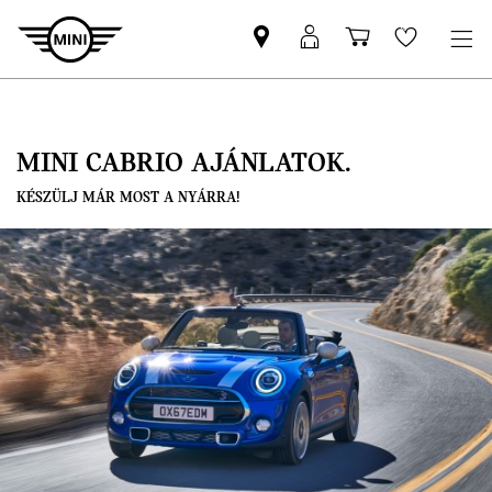
MINI-
MyMINI
Bevásárlóko
Wishlis
partner
belépés
keresése
MINI CABRIO AJÁNLATOK.
KÉSZÜLJ MÁR MOST A NYÁRRA!