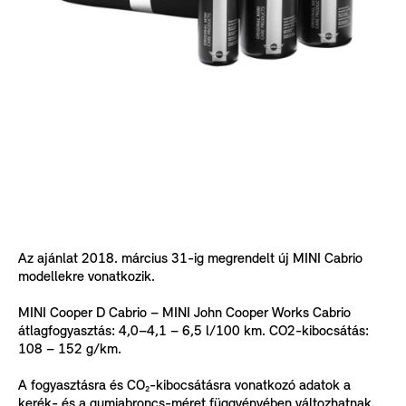
Az ajánlat 2018. március 31-ig megrendelt új MINI Cabrio
modellekre vonatkozik.
MINI Cooper D Cabrio – MINI John Cooper Works Cabrio
átlagfogyasztás: 4,0–4,1 – 6,5 l/100 km. CO2-kibocsátás:
108 – 152 g/km.
A fogyasztásra és CO₂-kibocsátásra vonatkozó adatok a
kerék- és a gumiabroncs-méret függvényében változhatnak.