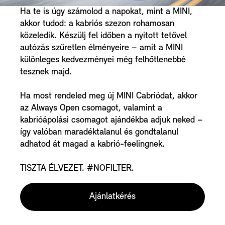
Ha te is úgy számolod a napokat, mint a MINI,
akkor tudod: a kabriós szezon rohamosan
közeledik. Készülj fel időben a nyitott tetővel
autózás szűretlen élményeire – amit a MINI
különleges kedvezményei még felhőtlenebbé
tesznek majd.
Ha most rendeled meg új MINI Cabriódat, akkor
az Always Open csomagot, valamint a
kabrióápolási csomagot ajándékba adjuk neked –
így valóban maradéktalanul és gondtalanul
adhatod át magad a kabrió-feelingnek.
TISZTA ÉLVEZET. #NOFILTER.
Ajánlatkérés