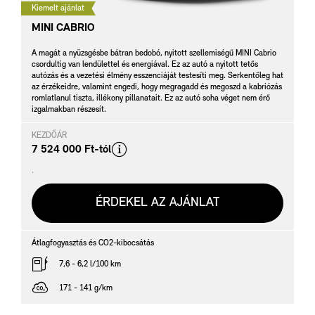
Kiemelt ajánlat
MINI CABRIO
A magát a nyüzsgésbe bátran bedobó, nyitott szellemiségű MINI Cabrio
csordultig van lendülettel és energiával. Ez az autó a nyitott tetős
autózás és a vezetési élmény esszenciáját testesíti meg. Serkentőleg hat
az érzékeidre, valamint engedi, hogy megragadd és megoszd a kabriózás
romlatlanul tiszta, illékony pillanatait. Ez az autó soha véget nem érő
izgalmakban részesít.
KEZDŐÁR
d
7 524 000 Ft-tól
i
.
s
c
ÉRDEKEL AZ AJÁNLAT
l
a
Átlagfogyasztás és CO2-kibocsátás
i
m
7,6 - 6,2 l/100 km
e
171 - 141 g/km
r