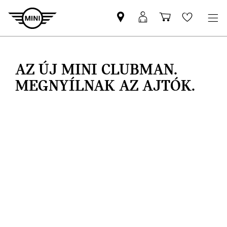
MINI-
MyMINI
Bevásárlóko
Wishlis
partner
belépés
keresése
AZ ÚJ MINI CLUBMAN.
MEGNYÍLNAK AZ AJTÓK.