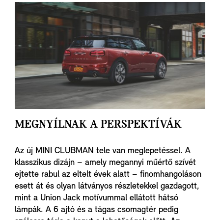
VÁLASSZ MINI MÁRKAKERESKEDŐT
MEGNYÍLNAK A PERSPEKTÍVÁK
Az új MINI CLUBMAN tele van meglepetéssel. A
klasszikus dizájn – amely megannyi műértő szívét
ejtette rabul az eltelt évek alatt – finomhangoláson
esett át és olyan látványos részletekkel gazdagott,
mint a Union Jack motívummal ellátott hátsó
lámpák. A 6 ajtó és a tágas csomagtér pedig