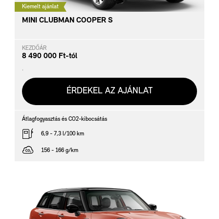
Kiemelt ajánlat
MINI CLUBMAN COOPER S
KEZDŐÁR
8 490 000 Ft-tól
.
ÉRDEKEL AZ AJÁNLAT
Átlagfogyasztás és CO2-kibocsátás
6,9 - 7,3 l/100 km
156 - 166 g/km