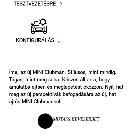
TESZTVEZETÉSRE
KONFIGURÁLÁS
TESZTVEZETÉS
KATALÓGUS
Íme, az új MINI Clubman. Stílusos, mint mindig.
Tágas, mint még soha. Készen áll arra, hogy
KONFIGURÁLÁS
ámulatba ejtsen és meglepetést okozzon. Nyílj hát
meg az új perspektívák befogadására az új, hat
ajtós MINI Clubmannel.
FEDEZD FEL A MINI-T
MUTASS KEVESEBBET
TEKINTSD MEG A KÍNÁLATOT
VÁLASZTOTT MINI PARTNER