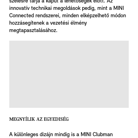
szélesre tárja a kaput a lehetőségek előtt. Az
innovatív technikai megoldások pedig, mint a MINI
Connected rendszerei, minden elképzelhető módon
hozzásegítenek a vezetési élmény
megtapasztalásához.
MEGNYÍLIK AZ EGYEDISÉG
A különleges dizájn mindig is a MINI Clubman