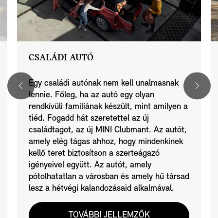
CSALÁDI AUTÓ
Egy családi autónak nem kell unalmasnak
lennie. Főleg, ha az autó egy olyan
rendkívüli familíának készült, mint amilyen a
tiéd. Fogadd hát szeretettel az új
családtagot, az új MINI Clubmant. Az autót,
amely elég tágas ahhoz, hogy mindenkinek
kellő teret biztosítson a szerteágazó
igényeivel együtt. Az autót, amely
pótolhatatlan a városban és amely hű társad
lesz a hétvégi kalandozásaid alkalmával.
TOVÁBBI JELLEMZŐK