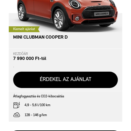
Kiemelt ajánlat
MINI CLUBMAN COOPER D
KEZDŐÁR
7 990 000 Ft-tól
.
ÉRDEKEL AZ AJÁNLAT
Átlagfogyasztás és CO2-kibocsátás
4,9 - 5,6 l/100 km
128 - 146 g/km