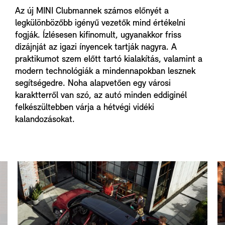
Az új MINI Clubmannek számos előnyét a
legkülönbözőbb igényű vezetők mind értékelni
fogják. Ízlésesen kifinomult, ugyanakkor friss
dizájnját az igazi ínyencek tartják nagyra. A
praktikumot szem előtt tartó kialakítás, valamint a
modern technológiák a mindennapokban lesznek
segítségedre. Noha alapvetően egy városi
karaktterről van szó, az autó minden eddiginél
felkészültebben várja a hétvégi vidéki
kalandozásokat.