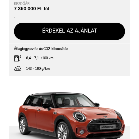
KEZDŐÁR
7 350 000 Ft-tól
.
ÉRDEKEL AZ AJÁNLAT
Átlagfogyasztás és CO2-kibocsátás
6,4 - 7,1 l/100 km
143 - 160 g/km