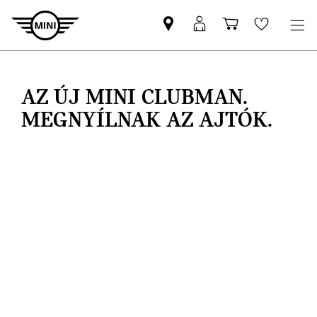
MINI-
MyMINI
Bevásárlóko
Wishlis
partner
belépés
keresése
AZ ÚJ MINI CLUBMAN.
MEGNYÍLNAK AZ AJTÓK.