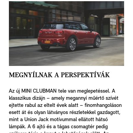
VÁLASSZ MINI MÁRKAKERESKEDŐT
MEGNYÍLNAK A PERSPEKTÍVÁK
Az új MINI CLUBMAN tele van meglepetéssel. A
klasszikus dizájn – amely megannyi műértő szívét
ejtette rabul az eltelt évek alatt – finomhangoláson
esett át és olyan látványos részletekkel gazdagott,
mint a Union Jack motívummal ellátott hátsó
lámpák. A 6 ajtó és a tágas csomagtér pedig