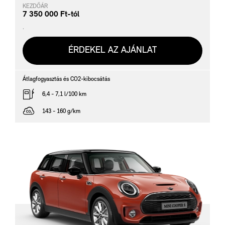
KEZDŐÁR
7 350 000 Ft-tól
.
ÉRDEKEL AZ AJÁNLAT
Átlagfogyasztás és CO2-kibocsátás
6,4 - 7,1 l/100 km
143 - 160 g/km