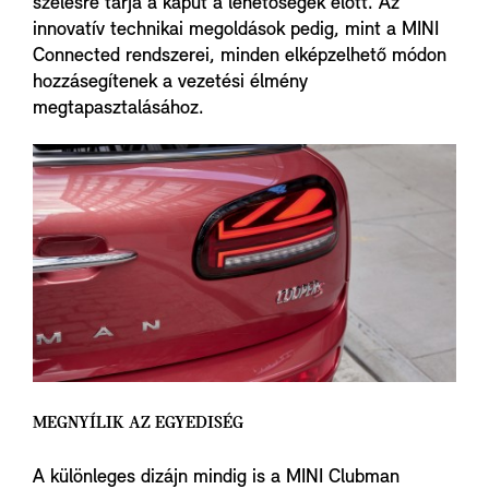
szélesre tárja a kaput a lehetőségek előtt. Az
innovatív technikai megoldások pedig, mint a MINI
Connected rendszerei, minden elképzelhető módon
hozzásegítenek a vezetési élmény
megtapasztalásához.
MEGNYÍLIK AZ EGYEDISÉG
A különleges dizájn mindig is a MINI Clubman