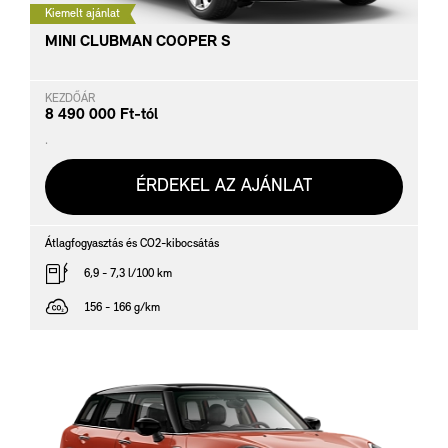
Kiemelt ajánlat
MINI CLUBMAN COOPER S
KEZDŐÁR
8 490 000 Ft-tól
.
ÉRDEKEL AZ AJÁNLAT
Átlagfogyasztás és CO2-kibocsátás
6,9 - 7,3 l/100 km
156 - 166 g/km