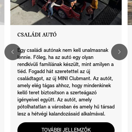
CSALÁDI AUTÓ
Egy családi autónak nem kell unalmasnak
lennie. Főleg, ha az autó egy olyan
rendkívüli familíának készült, mint amilyen a
tiéd. Fogadd hát szeretettel az új
családtagot, az új MINI Clubmant. Az autót,
amely elég tágas ahhoz, hogy mindenkinek
kellő teret biztosítson a szerteágazó
igényeivel együtt. Az autót, amely
pótolhatatlan a városban és amely hű társad
lesz a hétvégi kalandozásaid alkalmával.
TOVÁBBI JELLEMZŐK