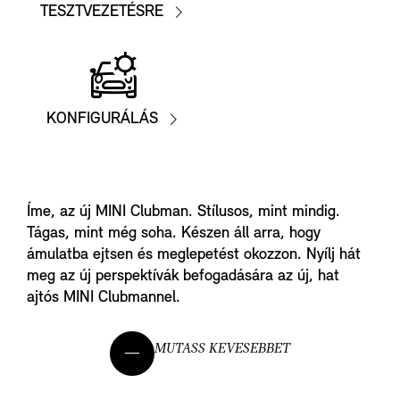
TESZTVEZETÉSRE
KONFIGURÁLÁS
TESZTVEZETÉS
KATALÓGUS
Íme, az új MINI Clubman. Stílusos, mint mindig.
Tágas, mint még soha. Készen áll arra, hogy
KONFIGURÁLÁS
ámulatba ejtsen és meglepetést okozzon. Nyílj hát
meg az új perspektívák befogadására az új, hat
ajtós MINI Clubmannel.
FEDEZD FEL A MINI-T
MUTASS KEVESEBBET
TEKINTSD MEG A KÍNÁLATOT
VÁLASZTOTT MINI PARTNER