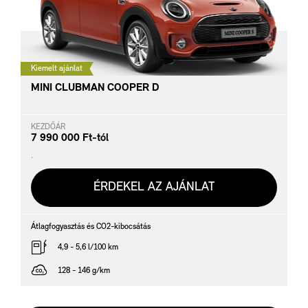
Kiemelt ajánlat
MINI CLUBMAN COOPER D
KEZDŐÁR
7 990 000 Ft-tól
.
ÉRDEKEL AZ AJÁNLAT
Átlagfogyasztás és CO2-kibocsátás
4,9 - 5,6 l/100 km
128 - 146 g/km