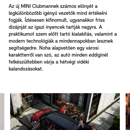
Az új MINI Clubmannek számos előnyét a
legkülönbözőbb igényű vezetők mind értékelni
fogják. Ízlésesen kifinomult, ugyanakkor friss
dizájnját az igazi ínyencek tartják nagyra. A
praktikumot szem előtt tartó kialakítás, valamint a
modern technológiák a mindennapokban lesznek
segítségedre. Noha alapvetően egy városi
karaktterről van szó, az autó minden eddiginél
felkészültebben várja a hétvégi vidéki
kalandozásokat.