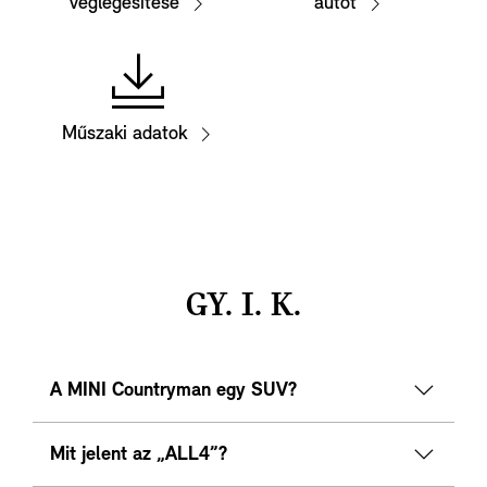
véglegesítése
autót
Műszaki adatok
GY. I. K.
A MINI Countryman egy SUV?
Mit jelent az „ALL4”?