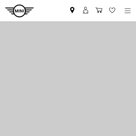
MINI-
MyMINI
Bevásárlóko
Wishlis
partner
belépés
keresése