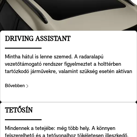
DRIVING ASSISTANT
Mintha hátul is lenne szemed. A radaralapú
vezetőtámogató rendszer figyelmeztet a holttérben
tartózkodó járművekre, valamint szükség esetén aktívan
segíti visszakormányozni MINI-det a saját sávjába.
Emellett segít észlelni a mögötted lévő keresztirányú
Bővebben
forgalmat, amikor tolatsz a MINI-ddel. A ráfutásos
baleseteket is segít megelőzni, például a MINI-d
vészvillogójának felvillantásával figyelmeztetve a követő
TETŐSÍN
autókat. Végül, de nem utolsósorban az ajtó
kinyitásakor is figyelmeztet, amennyiben a hátulról jövő
Mindennek a tetejébe: még több hely. A könnyen
forgalommal való ütközés veszélyét érzékeli. Fontos,
felszerelhető és a tetővonalhoz tökéletesen illeszkedő,